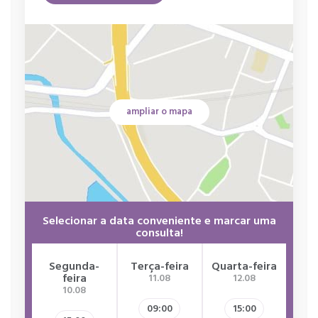
ampliar o mapa
Selecionar a data conveniente e marcar uma
consulta!
Segunda-
Terça-feira
Quarta-feira
Qui
feira
11.08
12.08
10.08
09:00
15:00